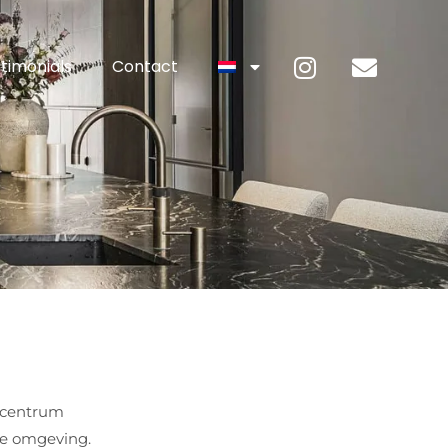
timonials
Contact
dscentrum
de omgeving.