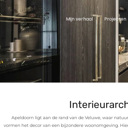
Mijn verhaal
Projecten
Interieurarc
Apeldoorn ligt aan de rand van de Veluwe, waar natuur
vormen het decor van een bijzondere woonomgeving. Hier